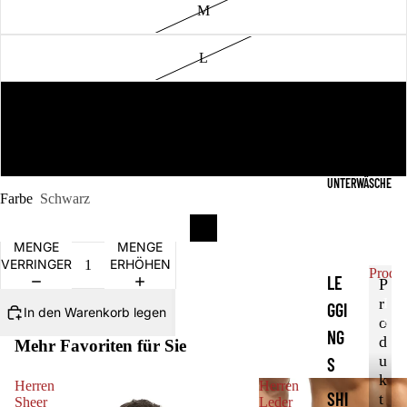
M
L
XL
XXL
UNTERWÄSCHE
Farbe
Schwarz
MENGE
MENGE
VERRINGERN
ERHÖHEN
Produ
LE
P
r
P
GGI
In den Warenkorb legen
r
o
NG
o
d
Mehr Favoriten für Sie
d
u
S
u
k
Herren
Herren
k
SHI
t
Sheer
Leder