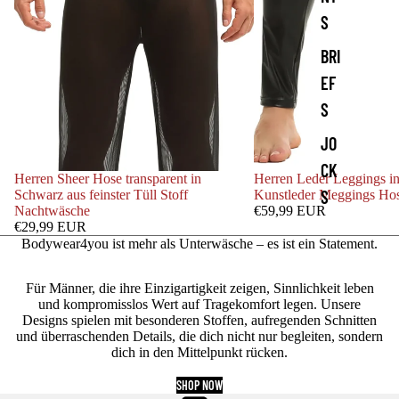
S
BRI
EF
S
JO
CK
Herren Sheer Hose transparent in
Herren Leder Leggings i
S
Schwarz aus feinster Tüll Stoff
Kunstleder Meggings Ho
Nachtwäsche
€59,99 EUR
€29,99 EUR
Bodywear4you ist mehr als Unterwäsche – es ist ein Statement.
Für Männer, die ihre Einzigartigkeit zeigen, Sinnlichkeit leben
und kompromisslos Wert auf Tragekomfort legen. Unsere
Designs spielen mit besonderen Stoffen, aufregenden Schnitten
und überraschenden Details, die dich nicht nur begleiten, sondern
dich in den Mittelpunkt rücken.
SHOP NOW