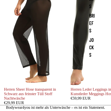
S
BRI
EF
S
JO
CK
S
Herren Sheer Hose transparent in
Herren Leder Leggings i
Schwarz aus feinster Tüll Stoff
Kunstleder Meggings Ho
Nachtwäsche
€59,99 EUR
€29,99 EUR
Bodywear4you ist mehr als Unterwäsche – es ist ein Statement.