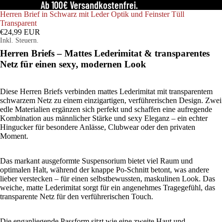
Ab 100€ Versandkostenfrei.
Herren Brief in Schwarz mit Leder Optik und Feinster Tüll
Transparent
€24,99 EUR
Inkl. Steuern.
Herren Briefs – Mattes Lederimitat & transparentes
Netz für einen sexy, modernen Look
Diese Herren Briefs verbinden mattes Lederimitat mit transparentem
schwarzem Netz zu einem einzigartigen, verführerischen Design. Zwei
edle Materialien ergänzen sich perfekt und schaffen eine aufregende
Kombination aus männlicher Stärke und sexy Eleganz – ein echter
Hingucker für besondere Anlässe, Clubwear oder den privaten
Moment.
Das markant ausgeformte Suspensorium bietet viel Raum und
optimalen Halt, während der knappe Po-Schnitt betont, was andere
lieber verstecken – für einen selbstbewussten, maskulinen Look. Das
weiche, matte Lederimitat sorgt für ein angenehmes Tragegefühl, das
transparente Netz für den verführerischen Touch.
Die enganliegende Passform sitzt wie eine zweite Haut und